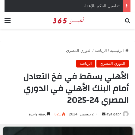
تفاصيل الحكم بالإعدام على سارة خليفة في قضية المخدرات الكبرى
بحث عن
الق
الرئيسية
/
الرياضة
/
الدوري المصري
الدوري المصري
الرياضة
الأهلي يسقط في فخ التعادل
أمام البنك الأهلي في الدوري
المصري 24-2025
aya gabr
أ
2 ديسمبر، 2024
821
دقيقة واحدة
ر
س