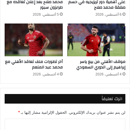
ل
على أهمية دور تريزيجيه في حسم
محمد صلاح بعد إعلان تعاقده مع
ص
صفقة محمد صلاح
طرابزون سبور
ي
ح
و
ي
6 أغسطس، 2026
5 أغسطس، 2026
ا
ة
ل
ب
ب
ع
ن
د
ك
س
ب
ق
ا
و
موقف الأهلي من بيع ياسر
أخر تطورات ملف تعاقد الأهلي مع
ل
ط
إبراهيم إلى الدوري السعودي
محمد عبد المنعم
د
ه
و
ف
4 أغسطس، 2026
4 أغسطس، 2026
ر
ي
ي
م
ا
ب
اترك تعليقاً
ل
ا
م
ر
ص
ا
لن يتم نشر عنوان بريدك الإلكتروني.
الحقول الإلزامية مشار إليها بـ
*
ر
ة
ي
ف
ا
2
ي