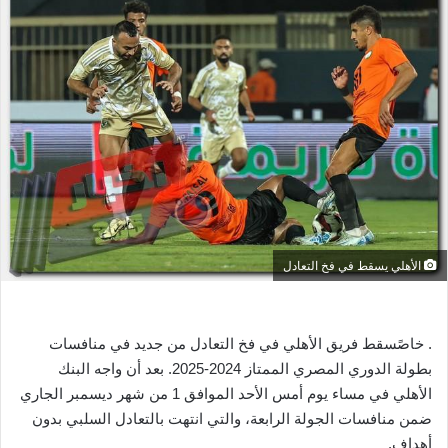
ل
ب
ر
ي
د
ا
إ
ل
ك
ت
ر
الأهلي يسقط في فخ التعادل
و
ن
ي
ا
. خاصًسقط فريق الأهلي في فخ التعادل من جديد في منافسات
بطولة الدوري المصري الممتاز 2024-2025. بعد أن واجه البنك
الأهلي في مساء يوم أمس الأحد الموافق 1 من شهر ديسمبر الجاري
ضمن منافسات الجولة الرابعة، والتي انتهت بالتعادل السلبي بدون
أهداف.