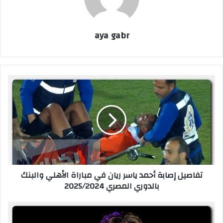
aya gabr
ت
ف
ا
ص
ي
ل
إ
ص
ا
تفاصيل إصابة أحمد ياسر ريان في مباراة الأهلي والبنك
ب
بالدوري المصري 2025/2024
ة
أ
ح
ت
م
ط