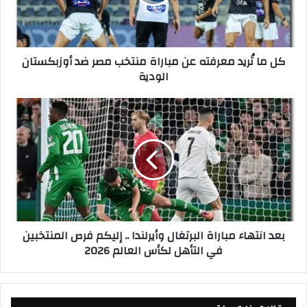
ر
ي
د
م
كل ما تُريد معرفته عن مباراة منتخب مصر ضد أوزبكستان
ع
الودية
ر
ف
ت
ب
ه
ع
ع
د
ن
ا
م
ن
ب
ت
ا
ه
ر
ا
ا
ء
بعد انتهاء مباراة البرتغال وأيرلندا .. إليكم فرص المنتخبين
ة
م
في التأهل لكأس العالم 2026
م
ب
ن
ا
ت
ر
خ
ا
ب
ة