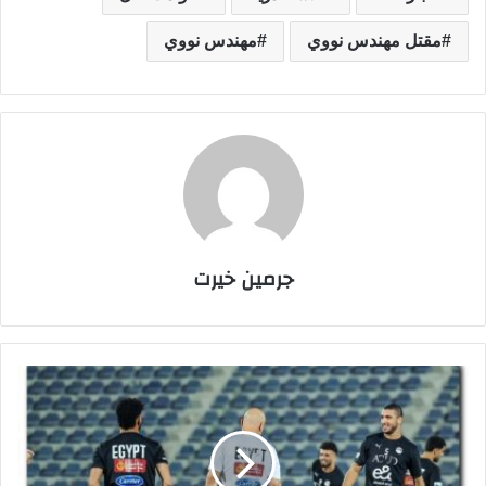
مقتل مهندس نووي
مهندس نووي
جرمين خيرت
ك
ل
م
ا
تُ