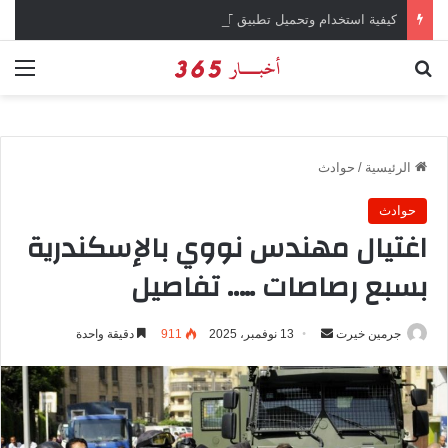
كيفية استخدام وتحميل تطبيق chatGPT وإجراء المحادثات المباشرة والمراسلات الفورية
بحث عن
الق
الرئيسية
/
حوادث
حوادث
اغتيال مهندس نووي بالإسكندرية
بسبع رصاصات ….. تفاصيل
جرمين خيرت
أ
13 نوفمبر، 2025
911
دقيقة واحدة
ر
س
ل
ب