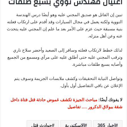
اغتيال مهندس نووي بسبع طلقات
تبين إن القاتل هو صديق المجني عليه وهو أيضًا درس الهندسة
النووية ولكنه يعمل في مجال السيارات وقد أقدم على ارتكاب فعلته
بنية مسبقة حيث عزم على الأمر بعد ما علم إن المجني عليه يتحدث
عنه وعن أهل منزله.
لذلك خطط لارتكاب فعلته وسافر إلى الصعيد وأحضر سلاح ناري
وترقب المجني عليه حتى أطلق عليه على مرآي ومسمع من الجميع
وأصابه بسبع طلقات مباشرة.
وتواصل النيابة التحقيقات وكشف ملابسات الجريمة وسوف يتم
الإعلان عن باقي التفاصيل أول بأول.
لا يفوتك أيضًا:
مباحث الجيزة تكشف غموض حادثة قتل فتاة داخل
شقة ببولاق الدكرور …. تفاصيل
اخبار 365
الاسكندرية
حوادث قتل