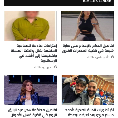
مقالات ذات صلة
م
ا
ص
ل
ر
ب
ض
ر
د
ت
أ
غ
و
ا
ز
ل
تفاصيل الحكم بالإعدام على سارة
إعترافات صادمة للمحامية
ب
خليفة في قضية المخدرات الكبرى
المتهمة بقتل والدتها المسنة
و
وتقطيعها إلى أشلاء في
ك
أ
5 أغسطس، 2026
الإسكندرية
س
ي
ت
ر
23 يوليو، 2026
ا
ل
ن
ن
ا
د
ل
ا
و
.
د
.
ي
إ
أخر تطورات الحالة الصحية لأحمد
تفاصيل محاكمة هدير عبد الرازق
ة
ل
حسام ميدو بعد تعرضه لوعكة
اليوم في قضية غسل الأموال
ي