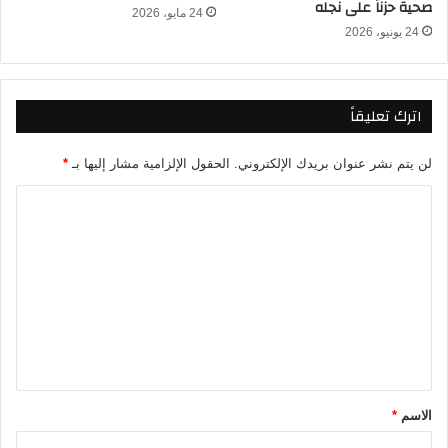
صحية حزناً على نجله
24 مايو، 2026
ك
24 يونيو، 2026
م
ف
ر
ص
اترك تعليقاً
ا
ل
م
لن يتم نشر عنوان بريدك الإلكتروني.
الحقول الإلزامية مشار إليها بـ
*
ن
ا
ت
خ
ل
ب
ت
ي
ن
ع
ف
ل
ي
ي
ا
ل
ق
ت
*
أ
الاسم
*
ه