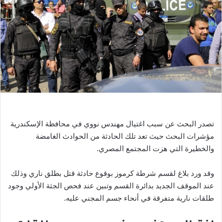
ر
ي
د
ا
إ
ل
ك
ت
ر
و
ن
تصدر البحث عن سبب اغتيال مهندس نووي في محافظة الإسكندرية
ي
مؤشرات البحث حيث تعد تلك الحادثة من الحوادث الغامضة
ا
والخطيرة التي هزت المجتمع المصري.
وقد ورد بلاغ لقسم شرطة كرموز بوقوع حادثة قتل بطلق ناري وذلك
عند الموقف الجديد بدائرة القسم وتبين عند فحص الجثة الأولي وجود
طلقات نارية متفرقة في أنحاء جسم المجني عليه.