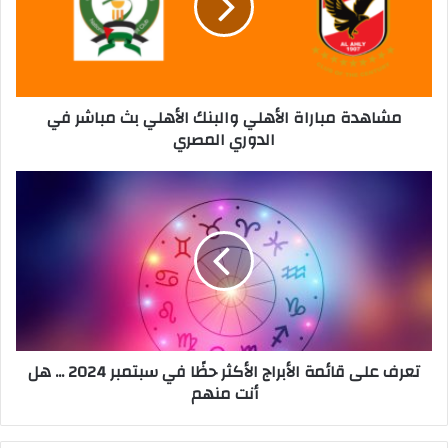
د
ة
م
ب
ا
مشاهدة مباراة الأهلي والبنك الأهلي بث مباشر في
ر
الدوري المصري
ا
ة
ا
ت
ل
ع
أ
ر
ه
ف
ل
ع
ي
ل
و
ى
ا
ق
ل
ا
تعرف على قائمة الأبراج الأكثر حظًا في سبتمبر 2024 ... هل
ب
ئ
أنت منهم
ن
م
ك
ة
ا
ا