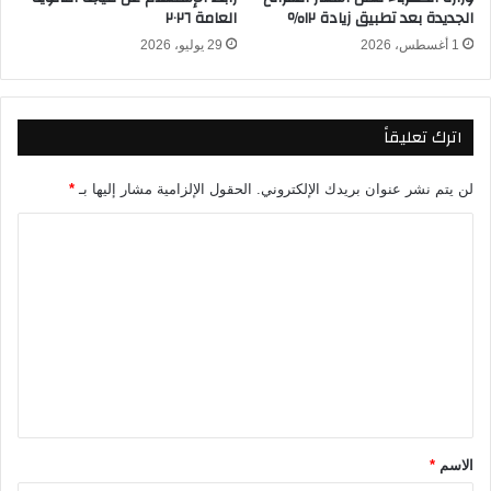
الجديدة بعد تطبيق زيادة ١٢٪
العامة ٢٠٢٦
م
ر
ص
1 أغسطس، 2026
29 يوليو، 2026
2
ر
0
ي
2
4
اترك تعليقاً
.
.
.
لن يتم نشر عنوان بريدك الإلكتروني.
الحقول الإلزامية مشار إليها بـ
*
ه
ا
ل
أ
ل
ن
ت
ت
م
ع
ن
ل
ه
م
ي
ق
*
الاسم
*