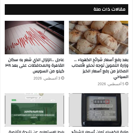
ل
ل
أ
مقالات ذات صلة
أ
ه
ب
ل
ر
ي
ا
ب
ج
ث
ا
م
ل
ب
أ
ا
ك
بعد رفع أسعار شرائح الكهرباء …
عاجل …الزلزال الذي شعر به سكان
ش
وزارة التموين توجه تحذير لأصحاب
القاهرة والمحافظات على بعد ٣٨
ث
المخابز من رفع أسعار الخبز
كيلو من السويس
ر
ر
السياحي
ف
ح
3 أغسطس، 2026
ي
ظً
5 أغسطس، 2026
ا
ا
ل
ف
د
ي
و
س
ر
ب
ي
ت
ا
م
وزارة الكهرباء تعلن أسعار الشرائح
رابط الإستعلام عن نتيجة الثانوية
ل
ب