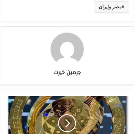
مصر وايران
جرمين خيرت
ا
ل
ف
ي
ف
ا