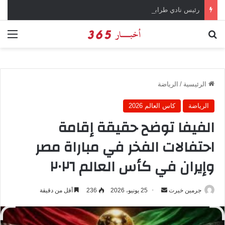
رئيس نادي طرابزون سبور يؤكد على أهمية دور تريزيجيه في حسم صفقة محمد صلاح
بحث عن
الق
الرئيسية
/
الرياضة
الرياضة
كاس العالم 2026
الفيفا توضح حقيقة إقامة
احتفالات الفخر في مباراة مصر
وإيران في كأس العالم ٢٠٢٦
جرمين خيرت
أ
25 يونيو، 2026
236
أقل من دقيقة
ر
س