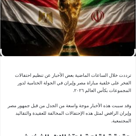
ل
ب
ر
ي
د
ا
إ
ل
ك
ت
ر
ترددت خلال الساعات الماضية بعض الأخبار عن تنظيم احتفالات
و
الفخر على خلفية مباراة مصر وإيران في الجولة الختامية لدور
ن
المجموعات بكأس العالم ٢٠٢٦.
ي
ا
وقد سببت هذه الأخبار موجة واسعة من الجدل من قبل جمهور مصر
وإيران الرافض لمثل هذه الإحتفالات المخالفة للعقيدة والتقاليد
المجتمعية.