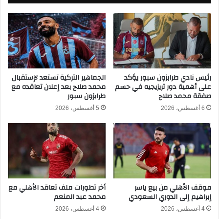
ش
د
ا
ل
ر
ل
ك
م
ة
و
ف
ا
ي
ف
ك
ق
رئيس نادي طرابزون سبور يؤكد
الجماهير التركية تستعد لإستقبال
أ
على أهمية دور تريزيجيه في حسم
محمد صلاح بعد إعلان تعاقده مع
ة
صفقة محمد صلاح
طرابزون سبور
س
ع
ا
ل
6 أغسطس، 2026
5 أغسطس، 2026
ل
ى
ع
ب
ا
ي
ل
ع
م
ت
ل
ر
ل
ي
موقف الأهلي من بيع ياسر
أخر تطورات ملف تعاقد الأهلي مع
أ
ز
إبراهيم إلى الدوري السعودي
محمد عبد المنعم
ن
ي
د
ج
4 أغسطس، 2026
4 أغسطس، 2026
ي
ي