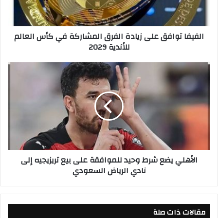
ت
و
ا
الفيفا توافق على زيادة الفرق المشاركة في كأس العالم
ف
للأندية 2029
ق
ع
ل
ا
ى
ل
ز
أ
ي
ه
ا
ل
د
ي
ة
ي
ا
ض
ل
ع
الأهلي يضع شرط وحيد للموافقة على بيع تريزيجيه إلى
ف
ش
نادي الرياض السعودي
ر
ر
ق
ط
ا
و
ل
ح
م
مقالات ذات صلة
ي