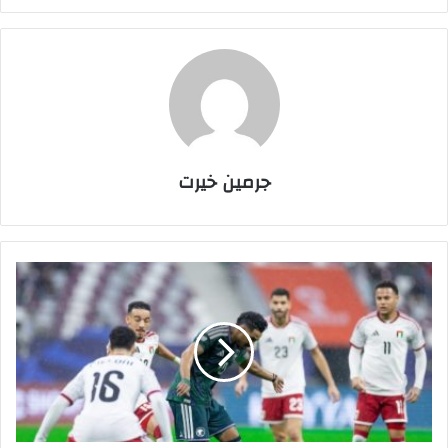
جرمين خيرت
ف
ي
ف
ا
ي
ح
د
د
ا