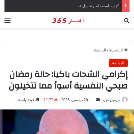
كيفية استخدام وتحميل تطبيق chatGPT وإجراء المحادثات المباشرة والمراسلات الفورية
بحث عن
الق
الرئيسية
/
الرياضة
الرياضة
إكرامي الشحات باكيا: حالة رمضان
صبحي النفسية أسوأ مما تتخيلون
جرمين خيرت
أ
20 ديسمبر، 2025
1٬177
دقيقة واحدة
ر
س
ل
ب