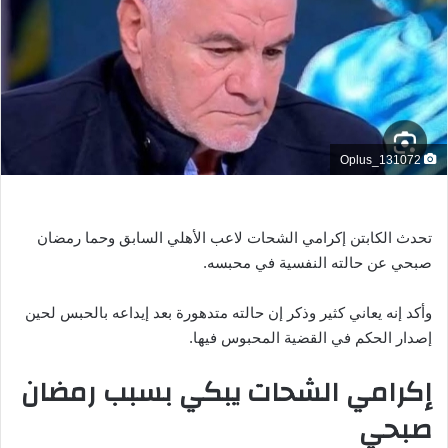
ر
ي
د
ا
إ
ل
ك
Oplus_131072
ت
ر
و
تحدث الكابتن إكرامي الشحات لاعب الأهلي السابق وحما رمضان
ن
صبحي عن حالته النفسية في محبسه.
ي
ا
وأكد إنه يعاني كثير وذكر إن حالته متدهورة بعد إيداعه بالحبس لحين
إصدار الحكم في القضية المحبوس فيها.
إكرامي الشحات يبكي بسبب رمضان
صبحي