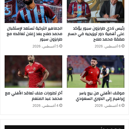
ا
م
ل
ص
إ
ر
م
ف
ا
ي
رئيس نادي طرابزون سبور يؤكد
الجماهير التركية تستعد لإستقبال
ر
على أهمية دور تريزيجيه في حسم
محمد صلاح بعد إعلان تعاقده مع
د
صفقة محمد صلاح
طرابزون سبور
ا
و
ت
ر
6 أغسطس، 2026
5 أغسطس، 2026
و
ا
ا
ل
ل
م
س
ج
ع
م
و
و
د
ع
موقف الأهلي من بيع ياسر
أخر تطورات ملف تعاقد الأهلي مع
ي
ا
إبراهيم إلى الدوري السعودي
محمد عبد المنعم
ة
ت
ف
ب
4 أغسطس، 2026
4 أغسطس، 2026
ي
ك
ك
أ
أ
س
س