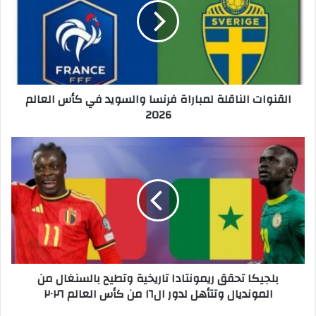
ن
و
ا
ت
ا
ل
القنوات الناقلة لمباراة فرنسا والسويد في كأس العالم
ن
2026
ا
ق
ل
ب
ة
ل
ل
ج
م
ي
ب
ك
ا
ا
ر
ت
ا
ح
ة
ق
بلجيكا تحقق ريمونتادا تاريخية وتطيح بالسنغال من
ف
ق
المونديال وتتأهل لدور ال١٦ من كأس العالم ٢٠٢٦
ر
ر
ن
ي