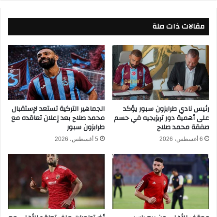
س
م
ا
و
و
مقالات ذات صلة
ن
ا
ت
ل
ا
س
د
و
ا
ي
ت
د
ا
ف
ر
ي
ي
رئيس نادي طرابزون سبور يؤكد
الجماهير التركية تستعد لإستقبال
ك
على أهمية دور تريزيجيه في حسم
محمد صلاح بعد إعلان تعاقده مع
خ
صفقة محمد صلاح
طرابزون سبور
أ
ي
س
ة
6 أغسطس، 2026
5 أغسطس، 2026
ا
و
ل
ت
ع
ط
ا
ي
ل
ح
م
ب
2
ا
0