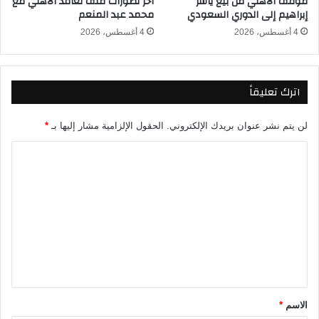
موقف الأهلي من بيع ياسر
أخر تطورات ملف تعاقد الأهلي مع
ل
إبراهيم إلى الدوري السعودي
محمد عبد المنعم
2
س
6
ن
4 أغسطس، 2026
4 أغسطس، 2026
غ
ا
ل
اترك تعليقاً
م
ن
ا
لن يتم نشر عنوان بريدك الإلكتروني.
الحقول الإلزامية مشار إليها بـ
*
ل
م
ا
و
ل
ن
ت
د
ي
ع
ا
ل
ل
و
ي
ت
ق
ت
أ
*
الاسم
*
ه