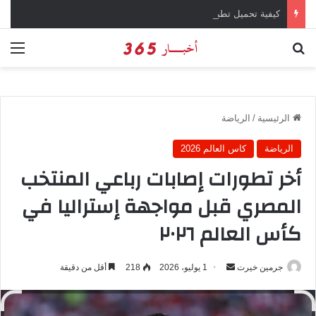
كيفية تحميل تطبيق تيمو temu للتسوق الإلكتروني عبر الإنترنت
بحث عن
الق
الرئيسية
/
الرياضة
الرياضة
كاس العالم 2026
أخر تطورات إصابات رباعي المنتخب
المصري قبل مواجهة إستراليا في
كأس العالم ٢٠٢٦
جرمين خيرت
أ
1 يوليو، 2026
218
أقل من دقيقة
ر
س