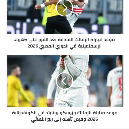
د
م
ب
ا
ر
ا
موعد مباراة الزمالك القادمة بعد الفوز على كهرباء
ة
الإسماعيلية في الدوري المصري 2026
ا
ل
ز
م
م
و
ا
ع
ل
د
ك
م
ا
ب
ل
ا
ق
ر
ا
ا
موعد مباراة الزمالك وزيسكو يونايتد في الكونفدرالية
د
ة
2026 وفرص تأهله إلى ربع النهائي
م
ا
ة
ل