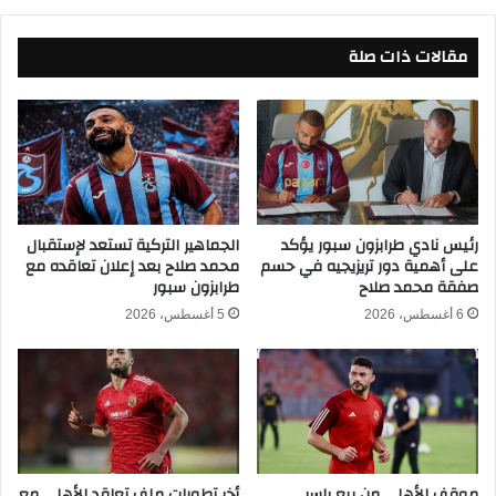
ب
ز
ع
م
د
مقالات ذات صلة
ا
ا
ل
ل
ك
ف
و
و
ز
ز
ي
ع
س
ل
ك
ى
و
رئيس نادي طرابزون سبور يؤكد
الجماهير التركية تستعد لإستقبال
ك
على أهمية دور تريزيجيه في حسم
محمد صلاح بعد إعلان تعاقده مع
ي
صفقة محمد صلاح
طرابزون سبور
ه
و
ر
ن
6 أغسطس، 2026
5 أغسطس، 2026
ب
ا
ا
ي
ء
ت
ا
د
ل
ف
إ
ي
س
ا
موقف الأهلي من بيع ياسر
أخر تطورات ملف تعاقد الأهلي مع
م
ل