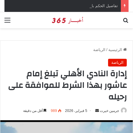
تفاصيل الحكم بالإعدام على سارة خليفة في قضية المخدرات الكبرى
بحث عن
الق
الرئيسية
/
الرياضة
الرياضة
إدارة النادي الأهلي تبلغ إمام
عاشور بهذا الشرط للموافقة على
رحيله
جرمين خيرت
أ
5 فبراير، 2026
989
أقل من دقيقة
ر
س
ل