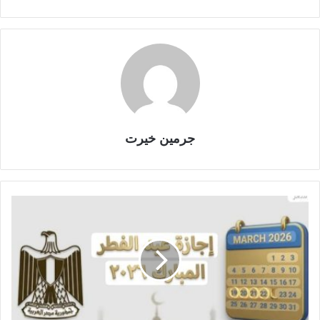
جرمين خيرت
م
و
ع
د
إ
ج
ا
ز