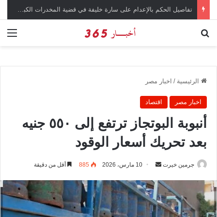
تفاصيل الحكم بالإعدام على سارة خليفة في قضية المخدرات الكبرى
بحث عن
الق
الرئيسية
/
اخبار مصر
اخبار مصر
اقتصاد
أنبوبة البوتجاز ترتفع إلى ٥٥٠ جنيه
بعد تحريك أسعار الوقود
جرمين خيرت
أ
10 مارس، 2026
885
أقل من دقيقة
ر
س
ل
ب