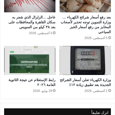
س
ك
ر
بعد رفع أسعار شرائح الكهرباء …
عاجل …الزلزال الذي شعر به
ي
وزارة التموين توجه تحذير لأصحاب
سكان القاهرة والمحافظات على
ة
المخابز من رفع أسعار الخبز
بعد ٣٨ كيلو من السويس
السياحي
ف
3 أغسطس، 2026
ي
5 أغسطس، 2026
ت
ل
أ
ب
ي
ب
وزارة الكهرباء تعلن أسعار الشرائح
رابط الإستعلام عن نتيجة الثانوية
الجديدة بعد تطبيق زيادة ١٢٪
العامة ٢٠٢٦
1 أغسطس، 2026
29 يوليو، 2026
اترك تعليقاً