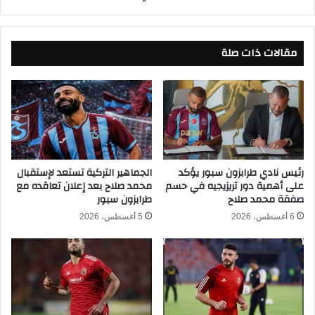
ر
ة
ي
ا
أ
ل
ب
مقالات ذات صلة
ز
ط
م
ا
ا
ل
ل
أ
ك
و
و
ر
ب
و
ي
ب
ر
رئيس نادي طرابزون سبور يؤكد
الجماهير التركية تستعد لإستقبال
ا
على أهمية دور تريزيجيه في حسم
محمد صلاح بعد إعلان تعاقده مع
ا
صفقة محمد صلاح
طرابزون سبور
2
م
0
ي
6 أغسطس، 2026
5 أغسطس، 2026
2
د
5
ز
/
ب
2
ث
0
م
2
ب
4