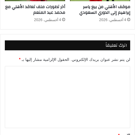
ا
موقف الأهلي من بيع ياسر
أخر تطورات ملف تعاقد الأهلي مع
ا
ش
إبراهيم إلى الدوري السعودي
محمد عبد المنعم
ل
ر
ق
ف
4 أغسطس، 2026
4 أغسطس، 2026
ا
ي
د
ا
م
ل
اترك تعليقاً
ة
د
و
ر
لن يتم نشر عنوان بريدك الإلكتروني.
الحقول الإلزامية مشار إليها بـ
*
ي
ا
ا
ل
ل
م
ت
ص
ر
ع
ي
ل
ي
ق
*