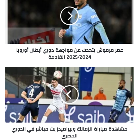
ر
م
ر
م
و
ش
ي
عمر مرموش يتحدث عن مواجهة دوري أبطال أوروبا
ت
2025/2024 القادمة
ح
د
ث
م
ع
ش
ن
ا
م
ه
و
د
ا
ة
ج
م
ه
ب
ة
ا
مشاهدة مباراة الزمالك وبيراميدز بث مباشر في الدوري
د
ر
المصري
و
ا