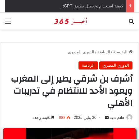
كيفية استخدام وتحميل تطبيق chatGPT وإجراء المحادثات المباشرة والمراسلات الفورية
بحث عن
الق
الرئيسية
/
الرياضة
/
الدوري المصري
الدوري المصري
الرياضة
أشرف بن شرقي يطير إلى المغرب
ويعود الأحد للانتظام في تدريبات
الأهلي
aya gabr
أ
30 يناير، 2025
988
دقيقة واحدة
ر
س