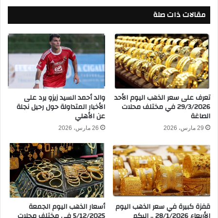
غ
ر
ر
مقالات ذات صلة
ا
ا
ة
ف
ب
ة
ي
ف
ر
ي
ا
د
م
و
ي
ر
د
تعرف على سعر الذهب اليوم الأحد
والد أحمد السيد زيزو يرد على
ي
29/3/2026 في مختلف محلات
الأخبار المتداولة حول رحيل نجلة
ز
الصاغة
عن الأهلي
أ
و
ب
ف
29 مارس، 2026
26 مارس، 2026
ط
ا
ا
ر
ل
ك
آ
و
س
ف
ي
ي
ا
ا
قفزة كبيرة في سعر الذهب اليوم
أسعار الذهب اليوم الجمعة
2
ل
الأربعاء 28/1/2026 .. إليكم
5/12/2025 في مختلف محلات
0
د