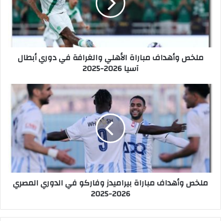
و
أ
ه
د
ا
ملخص وأهداف مباراة الأهلي والغرافة في دوري أبطال
ف
آسيا 2026-2025
م
ب
ا
م
ر
ل
ا
خ
ة
ص
ا
و
ل
أ
أ
ه
ه
د
ل
ا
ملخص وأهداف مباراة بيراميدز وفاركو في الدوري المصري
ي
ف
2026-2025
و
م
ا
ب
ل
ا