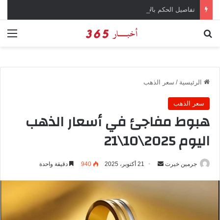
تفاصيل الحكم بالإعدام على سارة خليفة في قضية المخدرات الكبرى
بحث عن
الق
الرئيسية
/
سعر الذهب
سعر الذهب
هبوط مفاجئ في أسعار الذهب
اليوم 2025\10\21
جرمين خيرت
أ
21 أكتوبر، 2025
940
دقيقة واحدة
ر
س
ل
ب