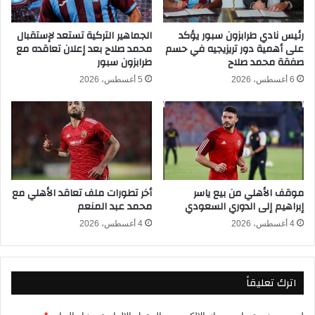
ا
ي
ل
إ
أ
رئيس نادي طرابزون سبور يؤكد
الجماهير التركية تستعد لإستقبال
ل
على أهمية دور تريزيجيه في حسم
محمد صلاح بعد إعلان تعاقده مع
و
ى
صفقة محمد صلاح
طرابزون سبور
ر
ا
و
ل
6 أغسطس، 2026
5 أغسطس، 2026
ب
أ
ا
ه
2
ل
0
ي
2
ل
6
ض
-
م
موقف الأهلي من بيع ياسر
أخر تطورات ملف تعاقد الأهلي مع
2
أ
إبراهيم إلى الدوري السعودي
محمد عبد المنعم
0
ل
2
ي
4 أغسطس، 2026
4 أغسطس، 2026
5
و
د
ي
اترك تعليقاً
ا
ن
ج