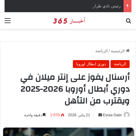
رئيس نادي طرابزون سبور يؤكد على أهمية دور تريزيجيه في حسم صفقة محمد صلاح
بحث عن
الق
الرئيسية
/
الرياضة
الرياضة
دوري ابطال اوروبا
أرسنال يفوز على إنتر ميلان في
دوري أبطال أوروبا 2026-2025
ويقترب من التأهل
Esraa Gabr
أ
21 يناير، 2026
1٬070
دقيقة واحدة
ر
س