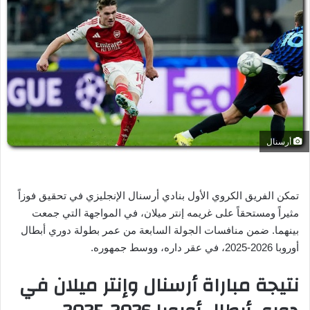
ل
ب
ر
ي
د
ا
إ
ل
ك
أرسنال
ت
ر
و
تمكن الفريق الكروي الأول بنادي أرسنال الإنجليزي في تحقيق فوزاً
ن
مثيراً ومستحقاً على غريمه إنتر ميلان، في المواجهة التي جمعت
ي
بينهما. ضمن منافسات الجولة السابعة من عمر بطولة دوري أبطال
ا
أوروبا 2026-2025، في عقر داره، ووسط جمهوره.
نتيجة مباراة أرسنال وإنتر ميلان في