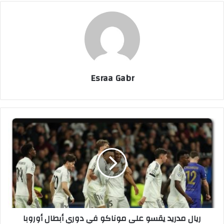
Esraa Gabr
ر
ي
ا
ل
م
د
ر
ي
د
ريال مدريد يقسو على موناكو في دوري أبطال أوروبا
ي