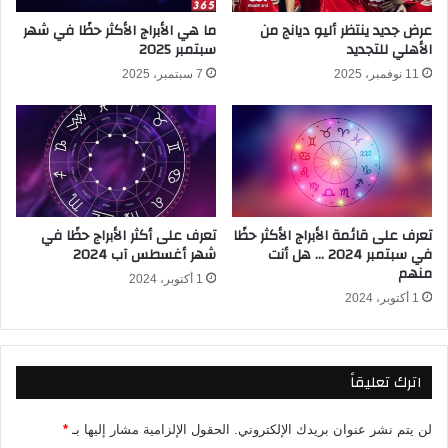
ز
ي
ل
عرض جديد ينتظر أليو ديانج من
ما هي الأبراج الأكثر حظًا في شهر
ق
الأهلي للتجديد
سبتمبر 2025
أ
ا
ش
ف
11 نوفمبر، 2025
7 سبتمبر، 2025
ه
ت
ى
خ
م
ف
ن
ي
ا
ف
ل
أ
م
ح
تعرف على قائمة الأبراج الأكثر حظًا
تعرف على أكثر الأبراج حظًا في
ط
م
في سبتمبر 2024 … هل أنت
شهر أغسطس آب 2024
ا
ا
منهم
ع
ل
1 أكتوبر، 2024
م
ا
1 أكتوبر، 2024
ل
ك
ه
اترك تعليقاً
ر
ب
ا
لن يتم نشر عنوان بريدك الإلكتروني.
الحقول الإلزامية مشار إليها بـ
*
ء