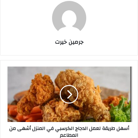
جرمين خيرت
أ
س
ه
ل
ط
ر
ي
ق
ة
أسهل طريقة لعمل الدجاج الكرسبي في المنزل أشهى من
ل
المطاعم
ع