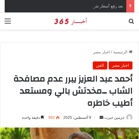
بعد رفع أسعار شرائح الكهرباء … وزارة التموين توجه تحذير لأصحاب المخابز من رفع أسعار الخبز السياحي
بحث عن
الق
الرئيسية
/
اخبار مصر
اخبار مصر
الفن
أحمد عبد العزيز يبرر عدم مصافحة
الشاب …مخدتش بالي ومستعد
أطيب خاطره
جرمين خيرت
أ
9 أغسطس، 2025
992
دقيقة واحدة
ر
س