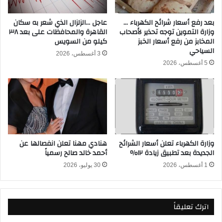
ت
م
ص
ا
بعد رفع أسعار شرائح الكهرباء …
عاجل …الزلزال الذي شعر به سكان
ل
وزارة التموين توجه تحذير لأصحاب
القاهرة والمحافظات على بعد ٣٨
م
المخابز من رفع أسعار الخبز
كيلو من السويس
إ
م
السياحي
ل
و
3 أغسطس، 2026
ى
د
5 أغسطس، 2026
1
ر
0
ن
آ
س
ل
ب
ا
و
ف
ر
ج
ت
وزارة الكهرباء تعلن أسعار الشرائح
هنادي مهنا تعلن انفصالها عن
ن
.
الجديدة بعد تطبيق زيادة ١٢٪
أحمد خالد صالح رسمياً
ي
.
ه
1 أغسطس، 2026
30 يوليو، 2026
.
.
ك
.
ا
.
ن
اترك تعليقاً
ت
م
ف
ن