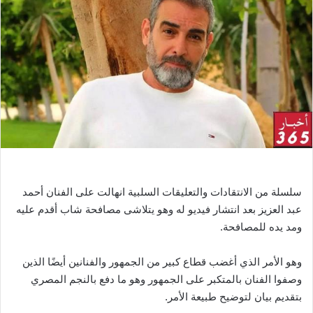
ل
ب
ر
ي
د
ا
إ
ل
ك
ت
ر
و
سلسلة من الانتقادات والتعليقات السلبية انهالت على الفنان أحمد
ن
عبد العزيز بعد انتشار فيديو له وهو يتلاشى مصافحة شاب أقدم عليه
ي
ومد يده للمصافحة.
ا
وهو الأمر الذي أغضب قطاع كبير من الجمهور والفنانين أيضًا الذين
وصفوا الفنان بالمتكبر على الجمهور وهو ما دفع بالنجم المصري
بتقديم بيان لتوضيح طبيعة الأمر.