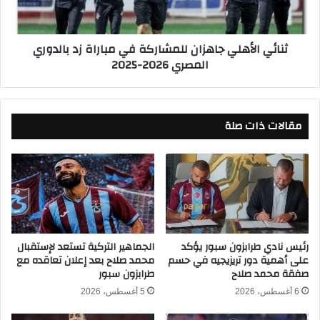
ب
ل
ي
أ
ر
ه
ثنائي الأهلي جاهزان للمشاركة في مباراة زد بالدوري
ا
ل
المصري 2026-2025
م
ي
ي
ج
د
ا
ز
ه
ف
مقالات ذات صلة
ز
ي
ا
ا
ن
ل
ل
د
ل
و
م
ر
ش
ي
ا
ا
ر
رئيس نادي طرابزون سبور يؤكد
الجماهير التركية تستعد لإستقبال
ل
على أهمية دور تريزيجيه في حسم
محمد صلاح بعد إعلان تعاقده مع
ك
صفقة محمد صلاح
طرابزون سبور
م
ة
ص
ف
6 أغسطس، 2026
5 أغسطس، 2026
ر
ي
ي
م