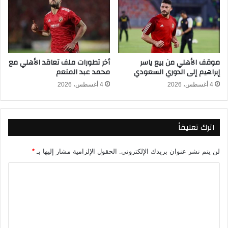
2
ب
0
ا
2
ر
6
ا
-
ة
موقف الأهلي من بيع ياسر
أخر تطورات ملف تعاقد الأهلي مع
2
ز
إبراهيم إلى الدوري السعودي
محمد عبد المنعم
0
د
2
ب
4 أغسطس، 2026
4 أغسطس، 2026
5
ا
و
ل
ا
د
اترك تعليقاً
ل
و
ق
ر
ن
ي
لن يتم نشر عنوان بريدك الإلكتروني.
الحقول الإلزامية مشار إليها بـ
*
و
ا
ا
ل
ا
ت
م
ل
ا
ص
ت
ل
ر
ن
ي
ع
ا
2