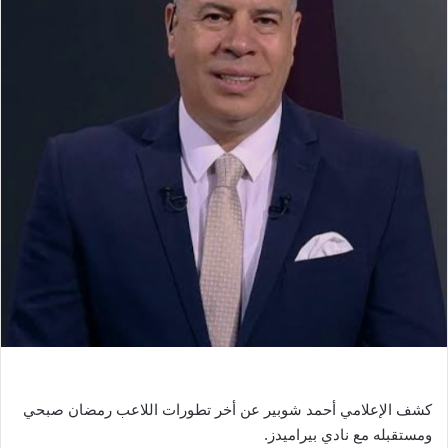
ل
ب
ر
ي
د
ا
إ
ل
ك
ت
ر
و
ن
ي
ا
كشف الإعلامي أحمد شوبير عن أخر تطورات اللاعب رمضان صبحي
ومستقبله مع نادي بيراميدز.