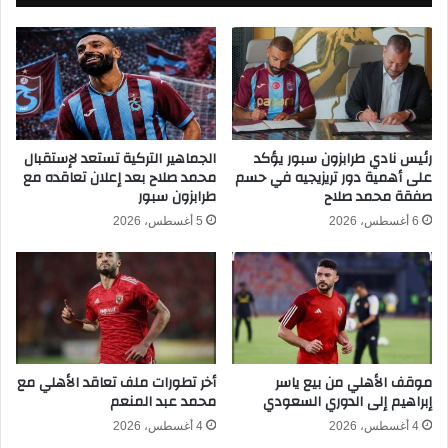
ل
ط
أ
ع
ه
ل
ل
ى
ي
ل
ب
ا
ا
ع
ل
ب
رئيس نادي طرابزون سبور يؤكد
الجماهير التركية تستعد لإستقبال
ت
على أهمية دور تريزيجيه في حسم
محمد صلاح بعد إعلان تعاقده مع
ي
صفقة محمد صلاح
طرابزون سبور
ر
ا
ا
ل
6 أغسطس، 2026
5 أغسطس، 2026
ض
ز
ي
م
ف
ا
ي
ل
ن
ك
ه
ل
ا
ص
موقف الأهلي من بيع ياسر
أخر تطورات ملف تعاقد الأهلي مع
ي
ر
إبراهيم إلى الدوري السعودي
محمد عبد المنعم
ة
ف
ا
م
4 أغسطس، 2026
4 أغسطس، 2026
ل
ك