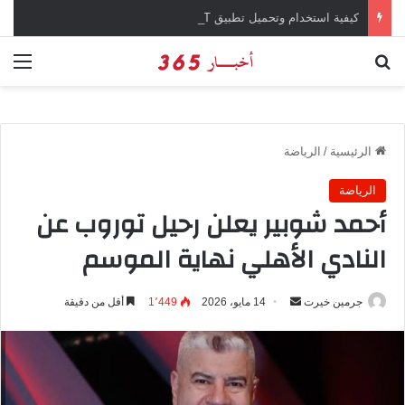
كيفية استخدام وتحميل تطبيق chatGPT وإجراء المحادثات المباشرة والمراسلات الفورية
بحث عن
الق
الرئيسية
/
الرياضة
الرياضة
أحمد شوبير يعلن رحيل توروب عن
النادي الأهلي نهاية الموسم
جرمين خيرت
أ
14 مايو، 2026
1٬449
أقل من دقيقة
ر
س
ل
ب