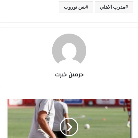
مدرب الاهلي
يس توروب
جرمين خيرت
م
ص
د
ر
ي
ك