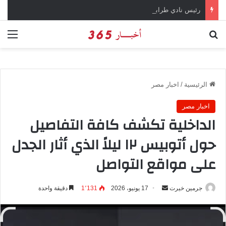
رئيس نادي طرابزون سبور يؤكد على أهمية دور تريزيجيه في حسم صفقة محمد صلاح
بحث عن
الق
الرئيسية
/
اخبار مصر
اخبار مصر
الداخلية تكشف كافة التفاصيل
حول أتوبيس ١٢ ليلاً الذي أثار الجدل
على مواقع التواصل
جرمين خيرت
أ
17 يونيو، 2026
1٬131
دقيقة واحدة
ر
س
ل