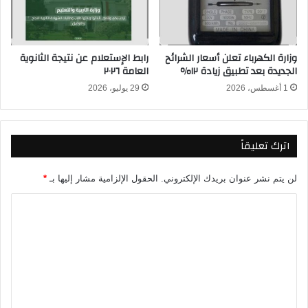
ص
أ
ر
م
و
ا
ب
م
وزارة الكهرباء تعلن أسعار الشرائح
رابط الإستعلام عن نتيجة الثانوية
ل
ب
الجديدة بعد تطبيق زيادة ١٢٪
العامة ٢٠٢٦
ج
ل
ي
1 أغسطس، 2026
29 يوليو، 2026
ج
ك
ي
ا
ك
ف
ا
اترك تعليقاً
ي
ف
ك
ي
أ
ك
لن يتم نشر عنوان بريدك الإلكتروني.
الحقول الإلزامية مشار إليها بـ
*
س
أ
ا
ا
س
ل
ا
ل
ع
ل
ت
ا
ع
ل
ا
ع
م
ل
ل
٢
م
٠
2
ي