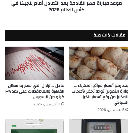
موعد مباراة مصر القادمة بعد التعادل أمام بلجيكا في
م
ة
كأس العالم 2026
ف
م
ت
ص
و
ر
ح
ا
ة
مقالات ذات صلة
ل
ا
ق
ل
ا
ن
د
ا
م
ق
ة
ل
ب
ة
ع
ل
د
بعد رفع أسعار شرائح الكهرباء …
عاجل …الزلزال الذي شعر به سكان
م
وزارة التموين توجه تحذير لأصحاب
القاهرة والمحافظات على بعد ٣٨
ا
المخابز من رفع أسعار الخبز
كيلو من السويس
ب
ل
السياحي
ا
ت
3 أغسطس، 2026
ر
ع
5 أغسطس، 2026
ا
ا
ة
د
م
ل