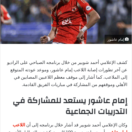
ر
ي
د
ا
إ
ل
إمام عاشور
ك
ت
ر
كشف الإعلامي أحمد شوبير من خلال برنامجه الصباحي على الراديو
و
عن آخر تطورات إصابة اللاعب إمام عاشور، وموعد عودته المتوقع
ن
إلى الملاعب. كما أشار إلى موقف معظم اللاعبين المصابين في
ي
الأهلي وموقفهم من المشاركة في مباريات الفريق القادمة.
ا
إمام عاشور يستعد للمشاركة في
التدريبات الجماعية
وكان الإعلامي أحمد شوبير قد أشار خلال برنامجه إلى أن
اللاعب