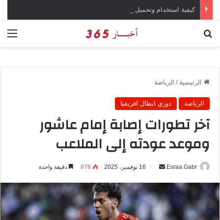
كيفية استخدام وتحميل تطبيق X تويتر سابقاً
بحث عن
الق
الرئيسية
/
الرياضة
الرياضة
دوري ابطال افريقيا
آخر تطورات إصابة إمام عاشور
وموعد عودته إلى الملاعب
Esraa Gabr
أ
16 نوفمبر، 2025
878
دقيقة واحدة
ر
س
ل
ب