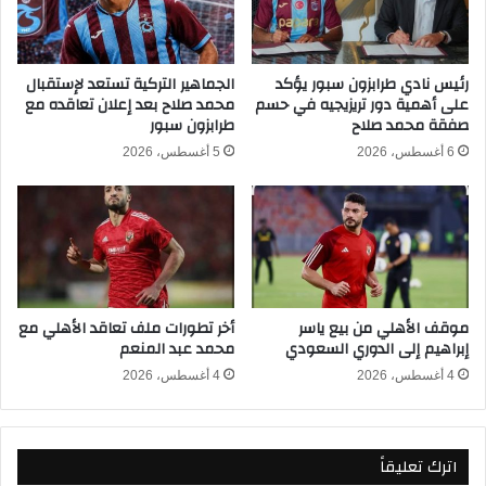
م
ح
ن
م
أ
د
و
ص
رئيس نادي طرابزون سبور يؤكد
الجماهير التركية تستعد لإستقبال
على أهمية دور تريزيجيه في حسم
محمد صلاح بعد إعلان تعاقده مع
ز
ل
صفقة محمد صلاح
طرابزون سبور
ب
ا
ك
ح
6 أغسطس، 2026
5 أغسطس، 2026
س
.
ت
.
ا
.
ن
.
2
.
/
و
0
ا
موقف الأهلي من بيع ياسر
أخر تطورات ملف تعاقد الأهلي مع
ج
إبراهيم إلى الدوري السعودي
محمد عبد المنعم
ه
ت
4 أغسطس، 2026
4 أغسطس، 2026
ا
ل
ع
اترك تعليقاً
د