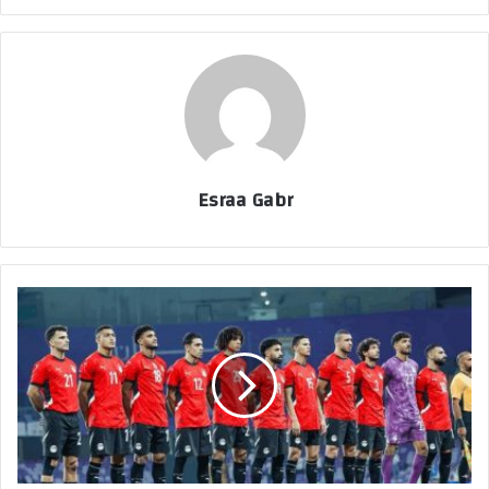
Esraa Gabr
م
و
ع
د
م
ب
ا
ر
ا