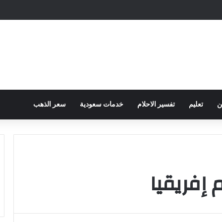
ح الكهرباء … وزارة التموين توجه تحذير لأصحاب المخابز من رفع أسعار الخبز السيا
ن
تعليم
تفسير الاحلام
خدمات سعودية
سعر الذهب
إفريقيا