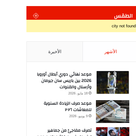
الطقس
city not found
الأشهر
الأخيرة
موعد نهائي دوري أبطال أوروبا
2026 بين باريس سان جيرمان
وأرسنال والقنوات
18 مايو، 2026
موعد صرف الزيادة السنوية
للمعاشات ٢٠٢٦
9 يونيو، 2026
تصرف مفاجئ من جماهير