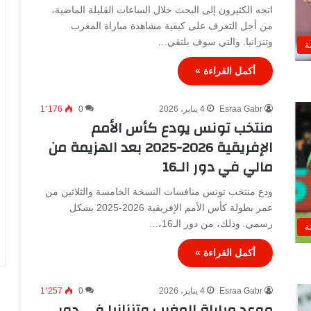
اتجه الكثيرون إلى البحث خلال الساعات القليلة الماضية،
من أجل التعرف على كيفية مشاهدة مباراة المغرب
وتنزانيا. والتي سوف يلتقي…
ة
أكمل القراءة »
Esraa Gabr
4 يناير، 2026
0
1٬176
منتخب تونس يودع كأس الأمم
الإفريقية 2026-2025 بعد الهزيمة من
مالي في دور الـ16
ودع منتخب تونس منافسات النسخة الخامسة والثلاثين من
عمر بطولة كأس الأمم الإفريقية 2026-2025 بشكل
رسمي. وذلك، من دور الـ16،…
ة
أكمل القراءة »
Esraa Gabr
4 يناير، 2026
0
1٬257
موعد مباراة المغرب وتنزانيا في دور