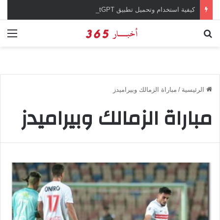
كيفية استخدام وتحميل تطبيق chatGPT وإجراء المحادثات المباشرة والمراسلات الفورية
بحث عن
الق
الرئيسية
/
مباراة الزمالك وبيراميدز
مباراة الزمالك وبيراميدز