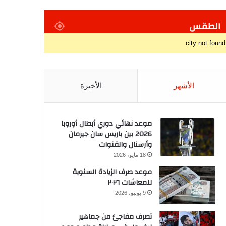
الطقس
city not found
الأشهر
الأخيرة
موعد نهائي دوري أبطال أوروبا
2026 بين باريس سان جيرمان
وأرسنال والقنوات
18 مايو، 2026
موعد صرف الزيادة السنوية
للمعاشات ٢٠٢٦
9 يونيو، 2026
تصرف مفاجئ من جماهير