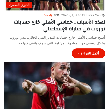
الدوري المصري
Esraa Gabr
10 فبراير، 2026
0
747
لهذه الأسباب .. خماسي الأهلي خارج حسابات
توروب في مباراة الإسماعيلي
أصبح خماسي الأهلي خارج حسابات المدير الفني الحالي، ييس توروب
بشكل رسمي من المواجهة المرتقبة. التي سوف يلتقي فيها مع…
أكمل القراءة »