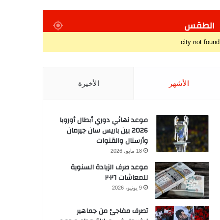
الطقس
city not found
الأشهر
الأخيرة
موعد نهائي دوري أبطال أوروبا
2026 بين باريس سان جيرمان
وأرسنال والقنوات
18 مايو، 2026
موعد صرف الزيادة السنوية
للمعاشات ٢٠٢٦
9 يونيو، 2026
تصرف مفاجئ من جماهير