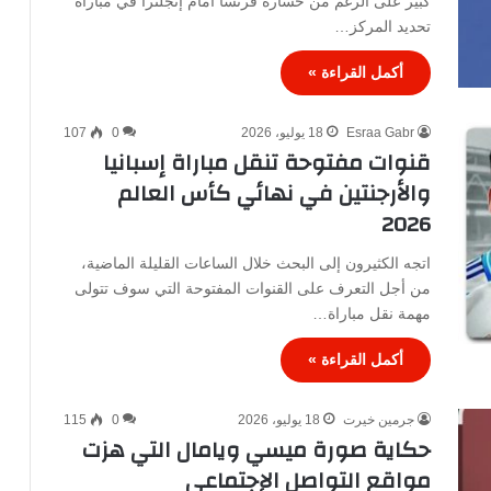
كبير على الرغم من خسارة فرنسا أمام إنجلترا في مباراة
تحديد المركز…
أكمل القراءة »
Esraa Gabr
18 يوليو، 2026
0
107
قنوات مفتوحة تنقل مباراة إسبانيا
والأرجنتين في نهائي كأس العالم
2026
اتجه الكثيرون إلى البحث خلال الساعات القليلة الماضية،
من أجل التعرف على القنوات المفتوحة التي سوف تتولى
مهمة نقل مباراة…
أكمل القراءة »
جرمين خيرت
18 يوليو، 2026
0
115
حكاية صورة ميسي ويامال التي هزت
مواقع التواصل الإجتماعي