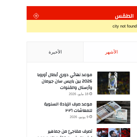
الطقس
city not found
الأشهر
الأخيرة
موعد نهائي دوري أبطال أوروبا
2026 بين باريس سان جيرمان
وأرسنال والقنوات
18 مايو، 2026
موعد صرف الزيادة السنوية
للمعاشات ٢٠٢٦
9 يونيو، 2026
تصرف مفاجئ من جماهير